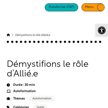
Plateforme UTAPI
Menu
Ouv
Démystifions le rôle d’Allié.e
Démystifions le rôle
d’Allié.e
Durée : 30 min
Autoformation
Thèmes
Autoformation
Catégories
Outils