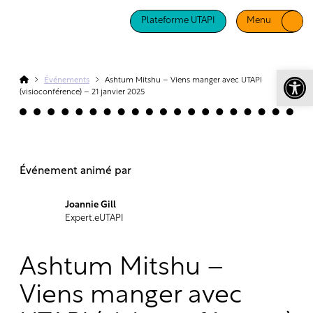
Cet évènement est passé.
Plateforme UTAPI
Menu
Ouv
Événements
Ashtum Mitshu – Viens manger avec UTAPI
(visioconférence) – 21 janvier 2025
Événement animé par
Joannie Gill
Expert.eUTAPI
Ashtum Mitshu –
Viens manger avec