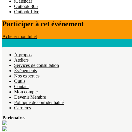
iCalendar
Outlook 365
Outlook Live
Participer à cet événement
Acheter mon billet
À propos
Ateliers
Services de consultation
Événements
Nos expert.es
Outils
Contact
Mon compte
Devenir Membre
Politique de confidentialité
Carrières
Partenaires