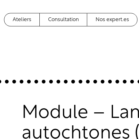
Ateliers
Consultation
Nos expert.es
Module – La
autochtones (