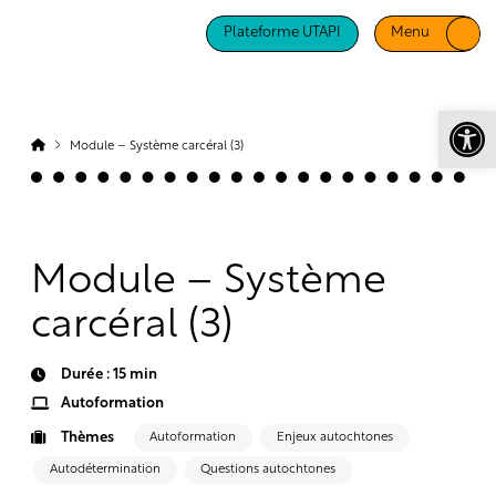
Plateforme UTAPI
Menu
Ouv
Module – Système carcéral (3)
Module – Système
carcéral (3)
Durée : 15 min
Autoformation
Thèmes
Autoformation
Enjeux autochtones
Autodétermination
Questions autochtones