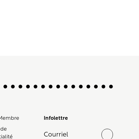
 Membre
Infolettre
 de
ialité