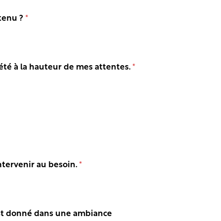
tenu ?
*
 été à la hauteur de mes attentes.
*
ntervenir au besoin.
*
s’est donné dans une ambiance