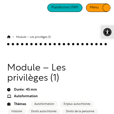
Plateforme UTAPI
Menu
Ouv
Module – Les privilèges (1)
Module – Les
privilèges (1)
Durée : 45 min
Autoformation
Thèmes
Autoformation
Enjeux autochtones
Histoire
Droits autochtones
Droits de la personne