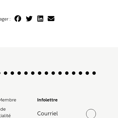
ager :
 Membre
Infolettre
 de
ialité