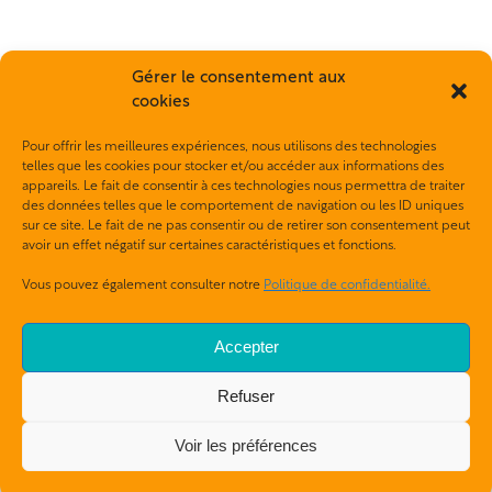
Gérer le consentement aux
cookies
Pour offrir les meilleures expériences, nous utilisons des technologies
telles que les cookies pour stocker et/ou accéder aux informations des
appareils. Le fait de consentir à ces technologies nous permettra de traiter
des données telles que le comportement de navigation ou les ID uniques
sur ce site. Le fait de ne pas consentir ou de retirer son consentement peut
avoir un effet négatif sur certaines caractéristiques et fonctions.
Vous pouvez également consulter notre
Politique de confidentialité.
Accepter
À propos
Nos expert.es
Devenir Membre
Refuser
Ateliers
Outils
Politique de
confidentialité
Voir les préférences
Services de
Contact
consultation
Carrières
Mon compte