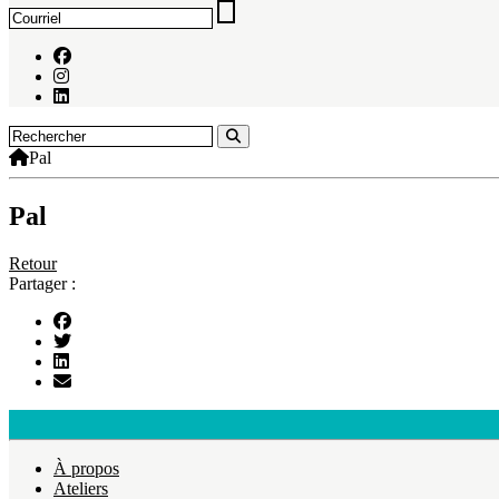
Pal
Pal
Retour
Partager :
À propos
Ateliers