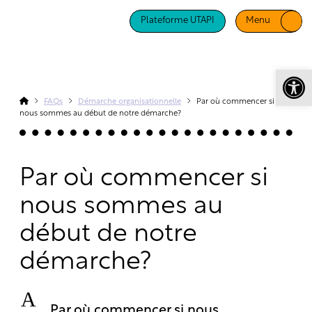
Plateforme UTAPI
Menu
Ouv
FAQs
Démarche organisationnelle
Par où commencer si
nous sommes au début de notre démarche?
Par où commencer si
nous sommes au
début de notre
démarche?
A
Par où commencer si nous